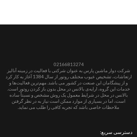
02166813274
شرکت دوار ماشین پارس به عنوان شرکتی با فعالیت در زمینه آنالیز
ارتعاشات، تشخیص عیوب مختلف روتور از سال 1384 آغاز به کار کرد
و از پیشگامان این صنعت در کشور می باشد. مهم‌ترین فعالیت‌ها و
خدمات این گروه، ارایه‌ی بالانس در محل بدون باز کردن روتور است.
بالانس در محل در شرایط معمول یک روش مشخص و نسبتاً ساده
است، اما در بسیاری از موارد ممکن است نیاز به در نظر گرفتن
ملاحظات خاصی باشد که تجربه کافی را طلب می نماید.
دسترسی سریع: